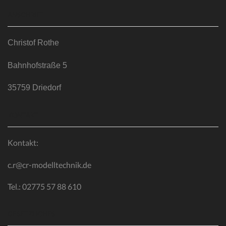
ANSCHRIFT
Christof Rothe
Bahnhofstraße 5
35759 Driedorf
KONTAKT
Kontakt:
c.r@cr-modelltechnik.de
Tel.: 02775 57 88 610
GESETZLICHES