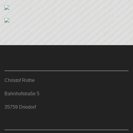
ANSCHRIFT
Christof Rothe
Bahnhofstraße 5
35759 Driedorf
KONTAKT