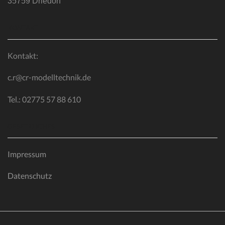
35759 Driedorf
KONTAKT
Kontakt:
c.r@cr-modelltechnik.de
Tel.: 02775 57 88 610
GESETZLICHES
Impressum
Datenschutz