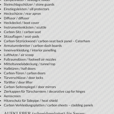
Steinschlagschützer / stone guards
Einstiegsleisten / sill protectors
Heckschürze / rear apron
Diffusor / diffuser
Heckdeckel / boot cover
Instrumentenkästen / scuttle
Carbon-Sitz / carbon seat
Sitzauflagen / seat-pads
Carbon-Sitzrückwand / carbon-seat back panel – Caterham
Armaturenbretter / carbon-dash boards
Innenverkleidung / interior panelling
Lufthutze / air scoop
Fußraumdüsen / footwell air nozzles
Mitteltunnelabdeckung / tunnel top
Halbtüren / half doors
Carbon-Türen / carbon doors
Türverschlüsse / door locks
Türlifter / door lifter
Carbon-Seitenspiegel / door mirrors
Zierkappen für Türscharniere / decorative cap for hinges
Aeroscreen
Hitzeschutz für Sidepipe / heat shield
Carbon Verkleidungsplatten / carbon sheets – cladding panels
AUFKLEBER (schneidgeplottet) für Seven: