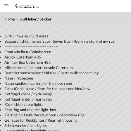
Home
Aufkleber / Sticker
Surf-Hinweise / Surf notes
Baugeschichte meines Super Seven (rush)/Building story of my rush
=======================
Frontscheiben / Windscreen
Airbox Caterham 485
Airfilter-Box Caterham 485
Mittelkonsole / center console Caterham
Batterietrennschalter-Schlüssel / battery disconnect key
Nase / Nosecone
Nasenspoiler / spoilers for the nose cone
Flaps für die Nase / flaps for the nosecone Neu/new
Kotflügel vorne / cycle wings
Kotflügel hinten / rear wings
Rücklichter / rear lights
Rear-fog and reverse-light-box
Zierring für Hella Rückleuchten / decorative ring
Gehäuse für Rücklichter / Rear light housing
Scheinwerfer / headlights
Lampenhalter / headlight holder