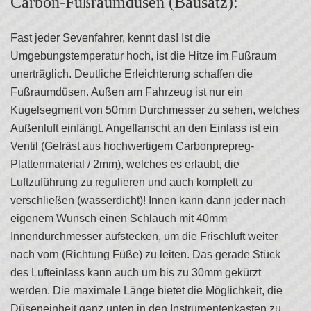
Carbon-Fußraumdüsen (Bausatz):
Fast jeder Sevenfahrer, kennt das! Ist die
Umgebungstemperatur hoch, ist die Hitze im Fußraum
unerträglich. Deutliche Erleichterung schaffen die
Fußraumdüsen. Außen am Fahrzeug ist nur ein
Kugelsegment von 50mm Durchmesser zu sehen, welches
Außenluft einfängt. Angeflanscht an den Einlass ist ein
Ventil (Gefräst aus hochwertigem Carbonprepreg-
Plattenmaterial / 2mm), welches es erlaubt, die
Luftzuführung zu regulieren und auch komplett zu
verschließen (wasserdicht)! Innen kann dann jeder nach
eigenem Wunsch einen Schlauch mit 40mm
Innendurchmesser aufstecken, um die Frischluft weiter
nach vorn (Richtung Füße) zu leiten. Das gerade Stück
des Lufteinlass kann auch um bis zu 30mm gekürzt
werden. Die maximale Länge bietet die Möglichkeit, die
Düseneinheit ganz unten in den Instrumentenkasten zu