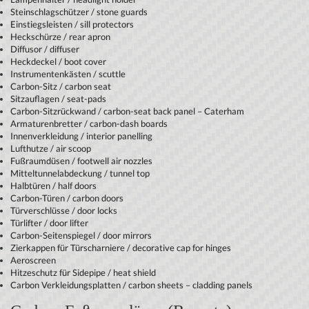
Steinschlagschützer / stone guards
Einstiegsleisten / sill protectors
Heckschürze / rear apron
Diffusor / diffuser
Heckdeckel / boot cover
Instrumentenkästen / scuttle
Carbon-Sitz / carbon seat
Sitzauflagen / seat-pads
Carbon-Sitzrückwand / carbon-seat back panel – Caterham
Armaturenbretter / carbon-dash boards
Innenverkleidung / interior panelling
Lufthutze / air scoop
Fußraumdüsen / footwell air nozzles
Mitteltunnelabdeckung / tunnel top
Halbtüren / half doors
Carbon-Türen / carbon doors
Türverschlüsse / door locks
Türlifter / door lifter
Carbon-Seitenspiegel / door mirrors
Zierkappen für Türscharniere / decorative cap for hinges
Aeroscreen
Hitzeschutz für Sidepipe / heat shield
Carbon Verkleidungsplatten / carbon sheets – cladding panels