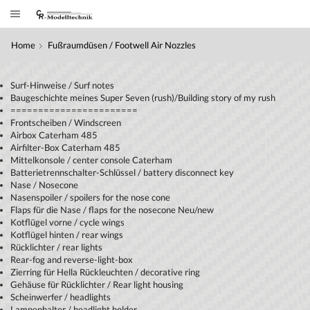
Home
Fußraumdüsen / Footwell Air Nozzles
Surf-Hinweise / Surf notes
Baugeschichte meines Super Seven (rush)/Building story of my rush
=======================
Frontscheiben / Windscreen
Airbox Caterham 485
Airfilter-Box Caterham 485
Mittelkonsole / center console Caterham
Batterietrennschalter-Schlüssel / battery disconnect key
Nase / Nosecone
Nasenspoiler / spoilers for the nose cone
Flaps für die Nase / flaps for the nosecone Neu/new
Kotflügel vorne / cycle wings
Kotflügel hinten / rear wings
Rücklichter / rear lights
Rear-fog and reverse-light-box
Zierring für Hella Rückleuchten / decorative ring
Gehäuse für Rücklichter / Rear light housing
Scheinwerfer / headlights
Lampenhalter / headlight holder