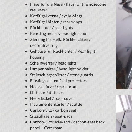
Flaps für die Nase / flaps for the nosecone
Neu/new
Kotflügel vorne / cycle wings
Kotflügel hinten / rear wings
Rücklichter / rear lights
Rear-fog and reverse-light-box
Zierring für Hella Rückleuchten /
decorative ring
Gehäuse für Rücklichter / Rear light
housing
Scheinwerfer / headlights
Lampenhalter / headlight holder
Steinschlagschützer / stone guards
Einstiegsleisten / sill protectors
Heckschürze / rear apron
Diffusor / diffuser
Heckdeckel / boot cover
Instrumentenkästen / scuttle
Carbon-Sitz / carbon seat
Sitzauflagen / seat-pads
Carbon-Sitzrückwand / carbon-seat back
panel – Caterham