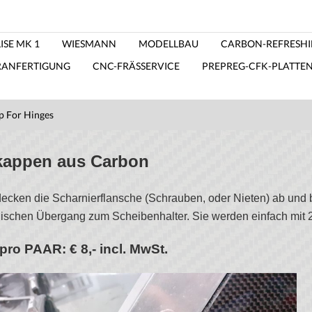
ISE MK 1
WIESMANN
MODELLBAU
CARBON-REFRESH
RANFERTIGUNG
CNC-FRÄSSERVICE
PREPREG-CFK-PLATTE
p For Hinges
kappen aus Carbon
ecken die Scharnierflansche (Schrauben, oder Nieten) ab und b
schen Übergang zum Scheibenhalter. Sie werden einfach mit 2 
pro PAAR: € 8,- incl. MwSt.