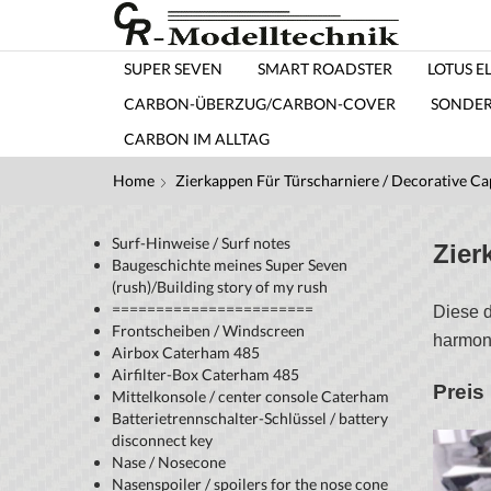
SUPER SEVEN
SMART ROADSTER
LOTUS EL
CARBON-ÜBERZUG/CARBON-COVER
SONDE
CARBON IM ALLTAG
Home
Zierkappen Für Türscharniere / Decorative Ca
Surf-Hinweise / Surf notes
Zier
Baugeschichte meines Super Seven
(rush)/Building story of my rush
=======================
Diese d
Frontscheiben / Windscreen
harmoni
Airbox Caterham 485
Airfilter-Box Caterham 485
Preis 
Mittelkonsole / center console Caterham
Batterietrennschalter-Schlüssel / battery
disconnect key
Nase / Nosecone
Nasenspoiler / spoilers for the nose cone