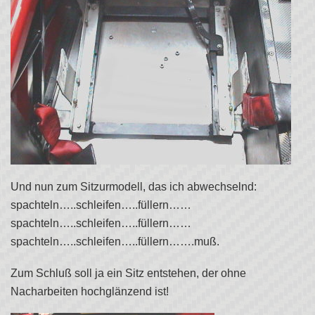
Und nun zum Sitzurmodell, das ich abwechselnd:
spachteln…..schleifen…..füllern……
spachteln…..schleifen…..füllern……
spachteln…..schleifen…..füllern…….muß.
Zum Schluß soll ja ein Sitz entstehen, der ohne
Nacharbeiten hochglänzend ist!