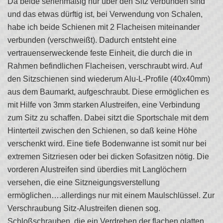
Da beide serienmäßig nur über den Sitz verbunden sind
und das etwas dürftig ist, bei Verwendung von Schalen,
habe ich beide Schienen mit 2 Flacheisen miteinander
verbunden (verschweißt). Dadurch entsteht eine
vertrauenserweckende feste Einheit, die durch die in
Rahmen befindlichen Flacheisen, verschraubt wird. Auf
den Sitzschienen sind wiederum Alu-L-Profile (40x40mm)
aus dem Baumarkt, aufgeschraubt. Diese ermöglichen es
mit Hilfe von 3mm starken Alustreifen, eine Verbindung
zum Sitz zu schaffen. Dabei sitzt die Sportschale mit dem
Hinterteil zwischen den Schienen, so daß keine Höhe
verschenkt wird. Eine tiefe Bodenwanne ist somit nur bei
extremen Sitzriesen oder bei dicken Sofasitzen nötig. Die
vorderen Alustreifen sind überdies mit Langlöchern
versehen, die eine Sitzneigungsverstellung
ermöglichen….allerdings nur mit einem Maulschlüssel. Zur
Verschraubung Sitz-Alustreifen dienen sog.
Schloßschrauben, die ein Verdrehen der flachen glatten