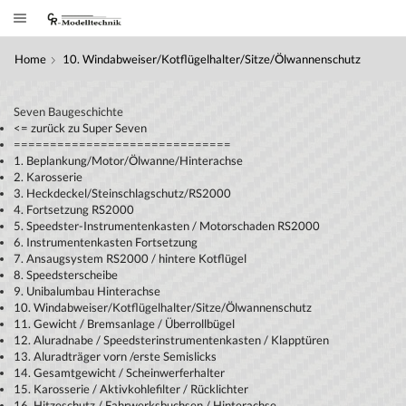
Home
10. Windabweiser/Kotflügelhalter/Sitze/Ölwannenschutz
Seven Baugeschichte
<= zurück zu Super Seven
==============================
1. Beplankung/Motor/Ölwanne/Hinterachse
2. Karosserie
3. Heckdeckel/Steinschlagschutz/RS2000
4. Fortsetzung RS2000
5. Speedster-Instrumentenkasten / Motorschaden RS2000
6. Instrumentenkasten Fortsetzung
7. Ansaugsystem RS2000 / hintere Kotflügel
8. Speedsterscheibe
9. Unibalumbau Hinterachse
10. Windabweiser/Kotflügelhalter/Sitze/Ölwannenschutz
11. Gewicht / Bremsanlage / Überrollbügel
12. Aluradnabe / Speedsterinstrumentenkasten / Klapptüren
13. Aluradträger vorn /erste Semislicks
14. Gesamtgewicht / Scheinwerferhalter
15. Karosserie / Aktivkohlefilter / Rücklichter
16. Hitzeschutz / Fahrwerksbuchsen / Hinterachse