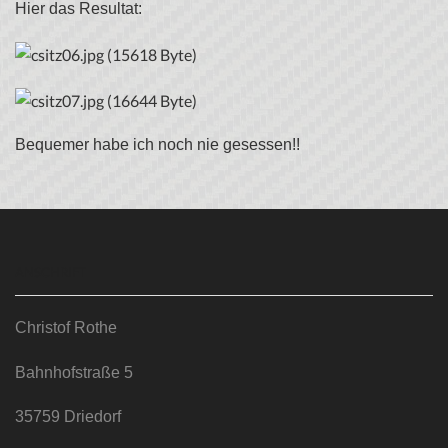
Hier das Resultat:
Bequemer habe ich noch nie gesessen!!
ANSCHRIFT
Christof Rothe
Bahnhofstraße 5
35759 Driedorf