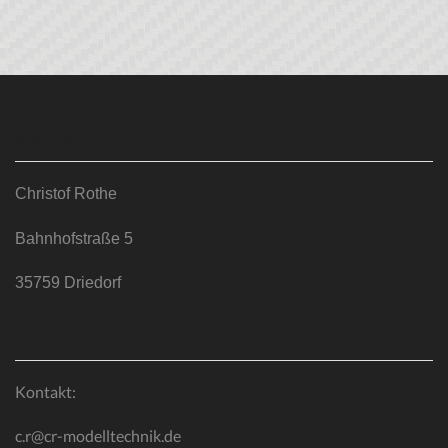
ANSCHRIFT
Christof Rothe
Bahnhofstraße 5
35759 Driedorf
KONTAKT
Kontakt:
c.r@cr-modelltechnik.de