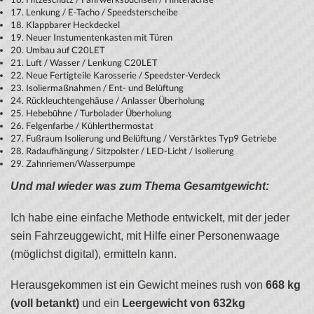
17. Lenkung / E-Tacho / Speedsterscheibe
18. Klappbarer Heckdeckel
19. Neuer Instumentenkasten mit Türen
20. Umbau auf C20LET
21. Luft / Wasser / Lenkung C20LET
22. Neue Fertigteile Karosserie / Speedster-Verdeck
23. Isoliermaßnahmen / Ent- und Belüftung
24. Rückleuchtengehäuse / Anlasser Überholung
25. Hebebühne / Turbolader Überholung
26. Felgenfarbe / Kühlerthermostat
27. Fußraum Isolierung und Belüftung / Verstärktes Typ9 Getriebe
28. Radaufhängung / Sitzpolster / LED-Licht / Isolierung
29. Zahnriemen/Wasserpumpe
Und mal wieder was zum Thema Gesamtgewicht:
Ich habe eine einfache Methode entwickelt, mit der jeder
sein Fahrzeuggewicht, mit Hilfe einer Personenwaage
(möglichst digital), ermitteln kann.
Herausgekommen ist ein Gewicht meines rush von
668 kg
(voll betankt)
und ein
Leergewicht von 632kg