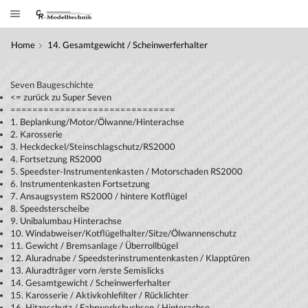
Home
14. Gesamtgewicht / Scheinwerferhalter
Seven Baugeschichte
<= zurück zu Super Seven
==============================
1. Beplankung/Motor/Ölwanne/Hinterachse
2. Karosserie
3. Heckdeckel/Steinschlagschutz/RS2000
4. Fortsetzung RS2000
5. Speedster-Instrumentenkasten / Motorschaden RS2000
6. Instrumentenkasten Fortsetzung
7. Ansaugsystem RS2000 / hintere Kotflügel
8. Speedsterscheibe
9. Unibalumbau Hinterachse
10. Windabweiser/Kotflügelhalter/Sitze/Ölwannenschutz
11. Gewicht / Bremsanlage / Überrollbügel
12. Aluradnabe / Speedsterinstrumentenkasten / Klapptüren
13. Aluradträger vorn /erste Semislicks
14. Gesamtgewicht / Scheinwerferhalter
15. Karosserie / Aktivkohlefilter / Rücklichter
16. Hitzeschutz / Fahrwerksbuchsen / Hinterachse