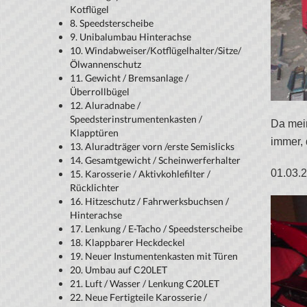
Kotflügel
8. Speedsterscheibe
9. Unibalumbau Hinterachse
10. Windabweiser/Kotflügelhalter/Sitze/
Ölwannenschutz
11. Gewicht / Bremsanlage /
Überrollbügel
12. Aluradnabe /
Speedsterinstrumentenkasten /
Da mein
Klapptüren
immer, 
13. Aluradträger vorn /erste Semislicks
14. Gesamtgewicht / Scheinwerferhalter
01.03.2
15. Karosserie / Aktivkohlefilter /
Rücklichter
16. Hitzeschutz / Fahrwerksbuchsen /
Hinterachse
17. Lenkung / E-Tacho / Speedsterscheibe
18. Klappbarer Heckdeckel
19. Neuer Instumentenkasten mit Türen
20. Umbau auf C20LET
21. Luft / Wasser / Lenkung C20LET
22. Neue Fertigteile Karosserie /