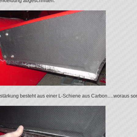
rkleidung abgeschnitten:
stärkung besteht aus einer L-Schiene aus Carbon….woraus son