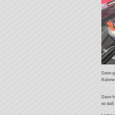
Dann ge
Rahmenr
Dann ha
so daß 