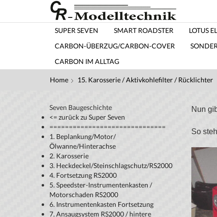
SUPER SEVEN
SMART ROADSTER
LOTUS EL
CARBON-ÜBERZUG/CARBON-COVER
SONDE
CARBON IM ALLTAG
Home
15. Karosserie / Aktivkohlefilter / Rücklichter
Seven Baugeschichte
Nun gib
<= zurück zu Super Seven
==============================
So steh
1. Beplankung/Motor/
Ölwanne/Hinterachse
2. Karosserie
3. Heckdeckel/Steinschlagschutz/RS2000
4. Fortsetzung RS2000
5. Speedster-Instrumentenkasten /
Motorschaden RS2000
6. Instrumentenkasten Fortsetzung
7. Ansaugsystem RS2000 / hintere