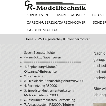
SUPER SEVEN
SMART ROADSTER
LOTUS EL
CARBON-ÜBERZUG/CARBON-COVER
SONDE
CARBON IM ALLTAG
Home
26. Felgenfarbe / Kühlerthermostat
Seven Baugeschichte
Nach de
<= zurück zu Super Seven
genug, 
==============================
und jed
1. Beplankung/Motor/
Ölwanne/Hinterachse
und auß
2. Karosserie
abdecke
3. Heckdeckel/Steinschlagschutz/RS2000
4. Fortsetzung RS2000
Bitte w
5. Speedster-Instrumentenkasten /
Motorschaden RS2000
ich abg
6. Instrumentenkasten Fortsetzung
7. Ansaugsystem RS2000 / hintere