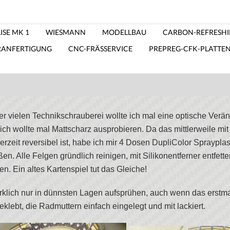
ISE MK 1
WIESMANN
MODELLBAU
CARBON-REFRESH
RANFERTIGUNG
CNC-FRÄSSERVICE
PREPREG-CFK-PLATTE
r vielen Technikschrauberei wollte ich mal eine optische Verä
ich wollte mal Mattscharz ausprobieren. Da das mittlerweile m
erzeit reversibel ist, habe ich mir 4 Dosen DupliColor Sprayplas
en. Alle Felgen gründlich reinigen, mit Silikonentferner entfet
n. Ein altes Kartenspiel tut das Gleiche!
irklich nur in dünnsten Lagen aufsprühen, auch wenn das erstma
eklebt, die Radmuttern einfach eingelegt und mit lackiert.