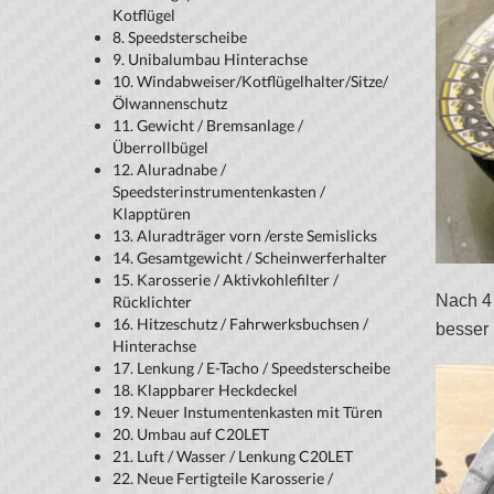
Kotflügel
8. Speedsterscheibe
9. Unibalumbau Hinterachse
10. Windabweiser/Kotflügelhalter/Sitze/
Ölwannenschutz
11. Gewicht / Bremsanlage /
Überrollbügel
12. Aluradnabe /
Speedsterinstrumentenkasten /
Klapptüren
13. Aluradträger vorn /erste Semislicks
14. Gesamtgewicht / Scheinwerferhalter
15. Karosserie / Aktivkohlefilter /
Nach 4 
Rücklichter
16. Hitzeschutz / Fahrwerksbuchsen /
besser 
Hinterachse
17. Lenkung / E-Tacho / Speedsterscheibe
18. Klappbarer Heckdeckel
19. Neuer Instumentenkasten mit Türen
20. Umbau auf C20LET
21. Luft / Wasser / Lenkung C20LET
22. Neue Fertigteile Karosserie /